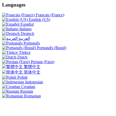
Languages
Français (France)
English (US)
Español
Italiano
Deutsch
العربية
Português
Português (Brasil)
Türkçe
Dutch
Persian (Farsi)
繁體中文
简体中文
Polish
Indonesian
Croatian
Russian
Romanian