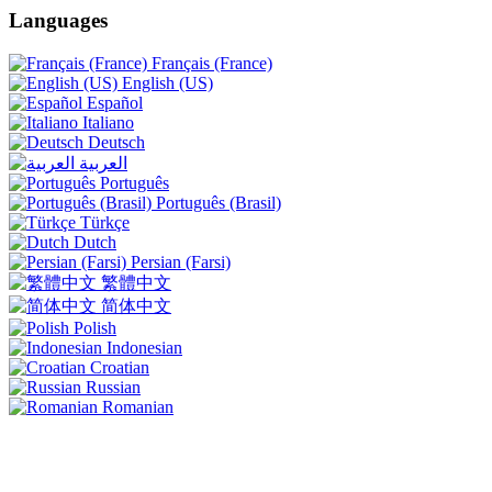
Languages
Français (France)
English (US)
Español
Italiano
Deutsch
العربية
Português
Português (Brasil)
Türkçe
Dutch
Persian (Farsi)
繁體中文
简体中文
Polish
Indonesian
Croatian
Russian
Romanian